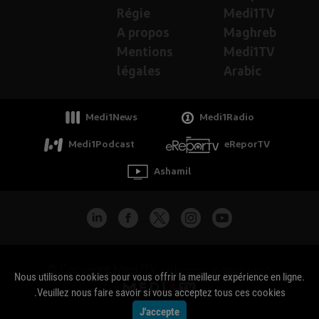
Régie
Medi1TV
A propos
Maghreb
Mentions
Medi1TV
légales
Arabic
Medi1News
Medi1Radio
Medi1Podcast
eReporTV
Ashamil
جميع الحقوق محفوظة - Copyright Medi1TV ©
Nous utilisons cookies pour vous offrir la meilleur expérience en ligne.
Veuillez nous faire savoir si vous acceptez tous ces cookies.
J'accepte