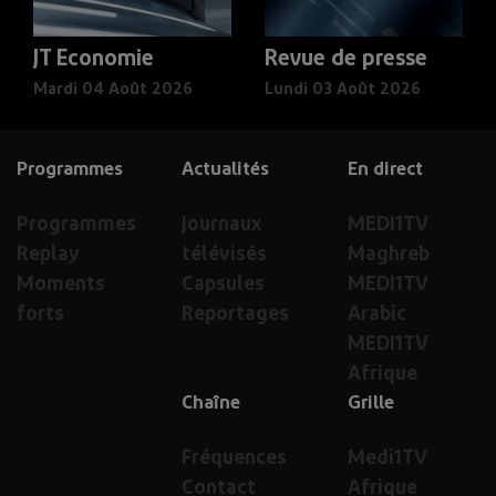
JT Economie
Revue de presse
Mardi 04 Août 2026
Lundi 03 Août 2026
Programmes
Actualités
En direct
Programmes
Journaux
MEDI1TV
Replay
télévisés
Maghreb
Moments
Capsules
MEDI1TV
forts
Reportages
Arabic
MEDI1TV
Afrique
Chaîne
Grille
Fréquences
Medi1TV
Contact
Afrique