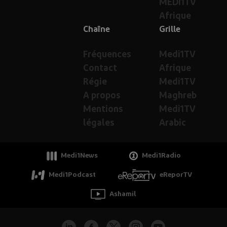
MEDI1TV
Afrique
Chaîne
Grille
Fréquences
Medi1TV
Contact
Afrique
Régie
Medi1TV
A propos
Maghreb
Mentions
Medi1TV
légales
Arabic
Medi1News
Medi1Radio
Medi1Podcast
eReporTV
Ashamil