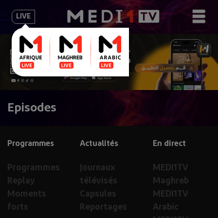
LIVE
Episodes
Programmes
Actualités
En direct
Programmes
Journaux
MEDI1TV
Replay
télévisés
Maghreb
Moments
Capsules
MEDI1TV
forts
Reportages
Arabic