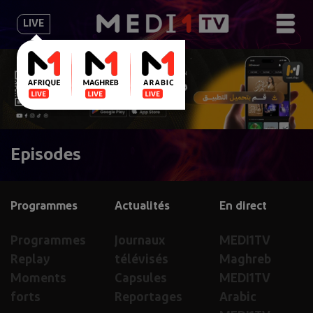
LIVE
Episodes
Programmes
Actualités
En direct
Programmes
Journaux
MEDI1TV
Replay
télévisés
Maghreb
Moments
Capsules
MEDI1TV
forts
Reportages
Arabic