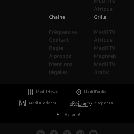
MEDI1TV
Afrique
Chaîne
Grille
Fréquences
Medi1TV
Contact
Afrique
Régie
Medi1TV
A propos
Maghreb
Mentions
Medi1TV
légales
Arabic
Medi1News
Medi1Radio
Medi1Podcast
eReporTV
Ashamil