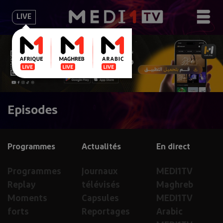
LIVE
Episodes
Programmes
Actualités
En direct
Programmes
Journaux
MEDI1TV
Replay
télévisés
Maghreb
Moments
Capsules
MEDI1TV
forts
Reportages
Arabic