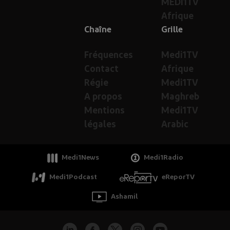
MEDI1TV
Afrique
Chaîne
Grille
Fréquences
Medi1TV
Contact
Afrique
Régie
Medi1TV
A propos
Maghreb
Mentions
Medi1TV
légales
Arabic
Medi1News
Medi1Radio
Medi1Podcast
eReporTV
Ashamil