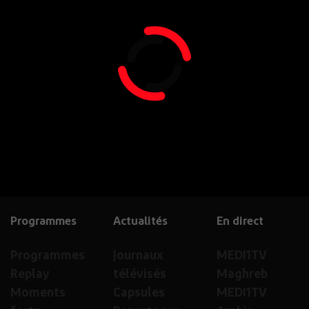
Programmes
Actualités
En direct
Programmes
Journaux
MEDI1TV
Replay
télévisés
Maghreb
Moments
Capsules
MEDI1TV