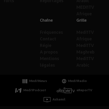
forts
Reportages
Arabic
MEDI1TV
Afrique
Chaîne
Grille
Fréquences
Medi1TV
Contact
Afrique
Régie
Medi1TV
A propos
Maghreb
Mentions
Medi1TV
légales
Arabic
Medi1News
Medi1Radio
Medi1Podcast
eReporTV
Ashamil