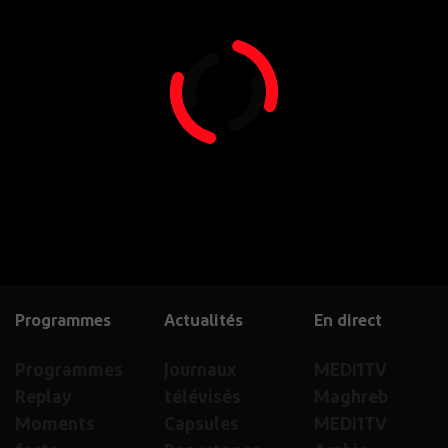
Programmes
Actualités
En direct
Programmes
Journaux
MEDI1TV
Replay
télévisés
Maghreb
Moments
Capsules
MEDI1TV