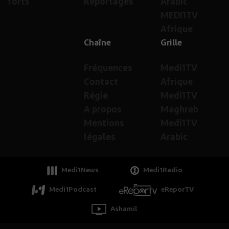
forts
Reportages
Arabic
MEDI1TV
Afrique
Chaîne
Grille
Fréquences
Medi1TV
Contact
Afrique
Régie
Medi1TV
A propos
Maghreb
Mentions
Medi1TV
légales
Arabic
Medi1News
Medi1Radio
Medi1Podcast
eReporTV
Ashamil