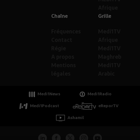
Afrique
Chaîne
Grille
Fréquences
Medi1TV
Contact
Afrique
Régie
Medi1TV
A propos
Maghreb
Mentions
Medi1TV
légales
Arabic
Medi1News
Medi1Radio
Medi1Podcast
eReporTV
Ashamil