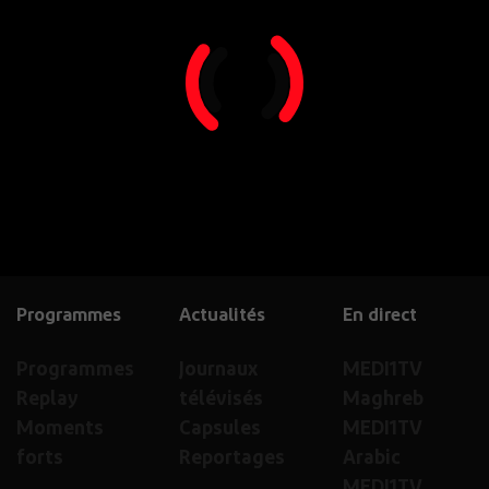
Programmes
Actualités
En direct
Programmes
Journaux
MEDI1TV
Replay
télévisés
Maghreb
Moments
Capsules
MEDI1TV
forts
Reportages
Arabic
MEDI1TV