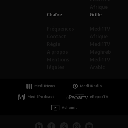
Afrique
Chaîne
Grille
Fréquences
Medi1TV
Contact
Afrique
Régie
Medi1TV
A propos
Maghreb
Mentions
Medi1TV
légales
Arabic
Medi1News
Medi1Radio
Medi1Podcast
eReporTV
Ashamil