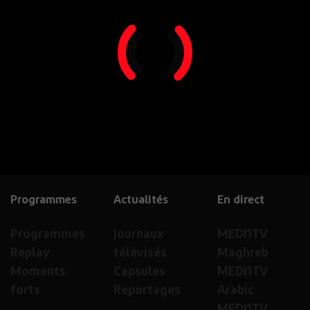
Programmes
Actualités
En direct
Programmes
Journaux
MEDI1TV
Replay
télévisés
Maghreb
Moments
Capsules
MEDI1TV
forts
Reportages
Arabic
MEDI1TV