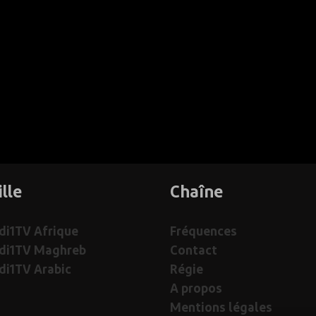
ille
Chaîne
i1TV Afrique
Fréquences
di1TV Maghreb
Contact
i1TV Arabic
Régie
A propos
Mentions légales