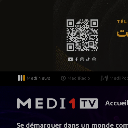
Medi1News
Medi1Radio
Medi1Po
Accuei
Se démarquer dans un monde compé