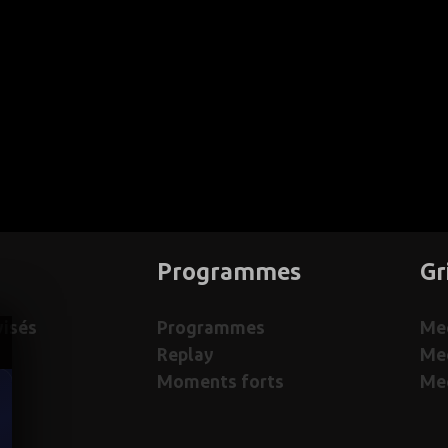
Programmes
Gr
visés
Programmes
Med
Replay
Me
Moments forts
Med