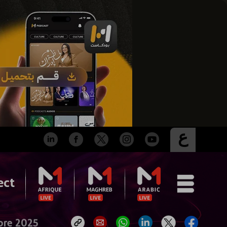
ع
ect
bre 2025