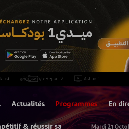
eReporTV
Ashamil
dcast
l
Actualités
Programmes
En dir
titif & réussir sa
Mardi 21 Octo