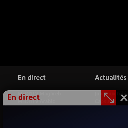
En direct
Actualités
MEDI1TV Maghreb
Journaux télé
En direct
MEDI1TV Arabic
Capsules
MEDI1TV Afrique
Reportages