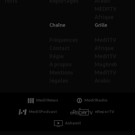
forts
Reportages
Arabic
MEDI1TV
Afrique
Chaîne
Grille
Fréquences
Medi1TV
Contact
Afrique
Régie
Medi1TV
A propos
Maghreb
Mentions
Medi1TV
légales
Arabic
Medi1News
Medi1Radio
Medi1Podcast
eReporTV
Ashamil