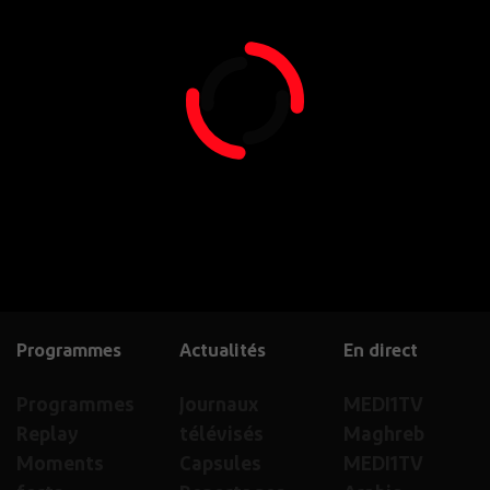
Programmes
Actualités
En direct
Programmes
Journaux
MEDI1TV
Replay
télévisés
Maghreb
Moments
Capsules
MEDI1TV