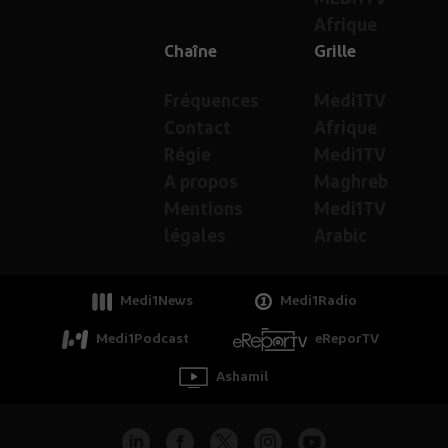
Afrique
Chaîne
Grille
Fréquences
Medi1TV
Contact
Afrique
Régie
Medi1TV
A propos
Maghreb
Mentions
Medi1TV
légales
Arabic
Medi1News
Medi1Radio
Medi1Podcast
eReporTV
Ashamil