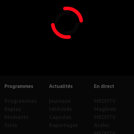
Programmes
Actualités
En direct
Programmes
Journaux
MEDI1TV
Replay
télévisés
Maghreb
Moments
Capsules
MEDI1TV
forts
Reportages
Arabic
MEDI1TV