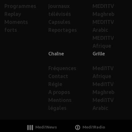
Programmes
Journaux
MEDI1TV
Replay
télévisés
Maghreb
Moments
Capsules
MEDI1TV
forts
Reportages
Arabic
MEDI1TV
Afrique
Chaîne
Grille
Fréquences
Medi1TV
Contact
Afrique
Régie
Medi1TV
A propos
Maghreb
Mentions
Medi1TV
légales
Arabic
Medi1News
Medi1Radio