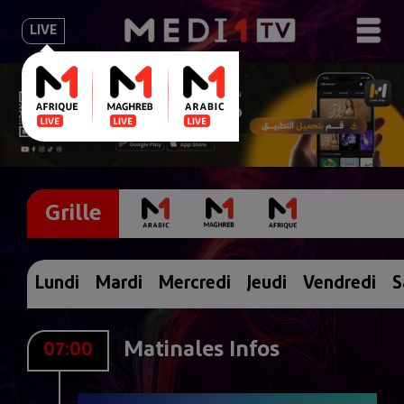
LIVE
Grille
Lundi
Mardi
Mercredi
Jeudi
Vendredi
S
Matinales Infos
07:00