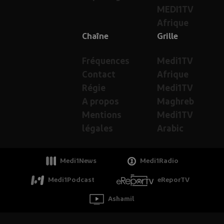
MEDI1TV
Afrique
Chaîne
Grille
Fréquences
Medi1TV
Contact
Afrique
Régie
Medi1TV
A propos
Maghreb
Mentions
Medi1TV
légales
Arabic
Medi1News
Medi1Radio
Medi1Podcast
eReporTV
Ashamil