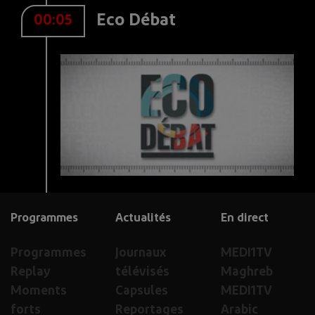
Eco Débat
00:05
Programmes
Actualités
En direct
Programmes
Journaux
MEDI1TV
Replay
télévisés
Maghreb
Moments
Capsules
MEDI1TV
forts
Reportages
Arabic