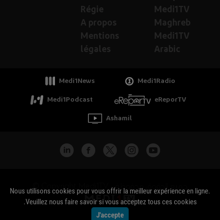
Régie
Medi1TV
A propos
Maghreb
Mentions
Medi1TV
légales
Arabic
Medi1News
Medi1Radio
Medi1Podcast
eReporTV
Ashamil
جميع الحقوق محفوظة - Copyright Medi1TV ©
Nous utilisons cookies pour vous offrir la meilleur expérience en ligne.
Veuillez nous faire savoir si vous acceptez tous ces cookies.
J'accepte