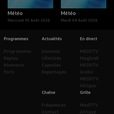
Météo
Météo
Mercredi 05 Août 2026
Mardi 04 Août 2026
Programmes
Actualités
En direct
Programmes
Journaux
MEDI1TV
Replay
télévisés
Maghreb
Moments
Capsules
MEDI1TV
forts
Reportages
Arabic
MEDI1TV
Afrique
Chaîne
Grille
Fréquences
Medi1TV
Contact
Afrique