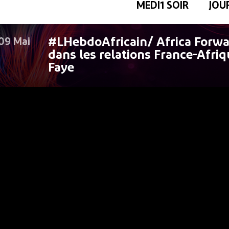
MEDI1 SOIR
JOU
#LHebdoAfricain/ Africa Forwar
09 Mai
dans les relations France-Afriq
Faye