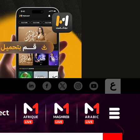
ع
ect