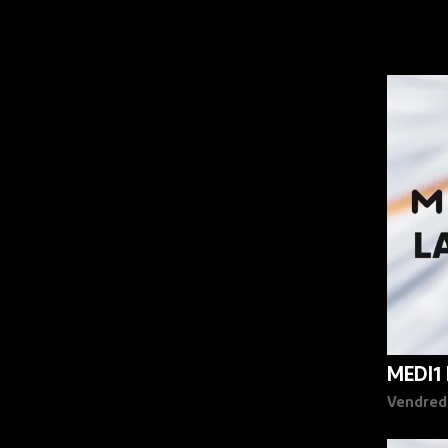
MEDI1
Vendred