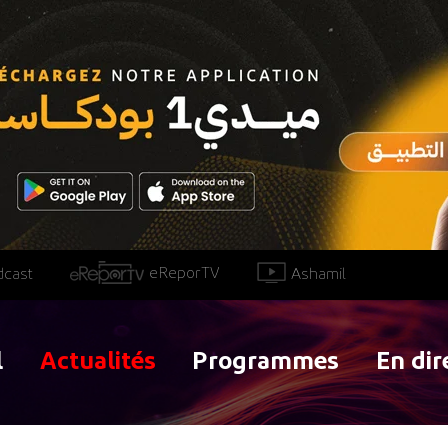
eReporTV
Ashamil
dcast
l
Actualités
Programmes
En dir