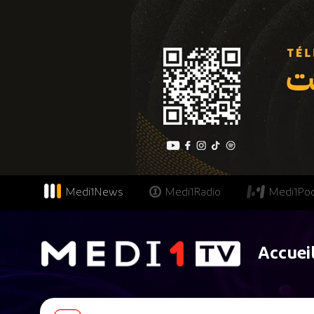
Medi1News
Medi1Radio
Medi1Po
Accuei