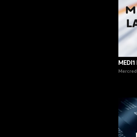
MEDI1
Mercred