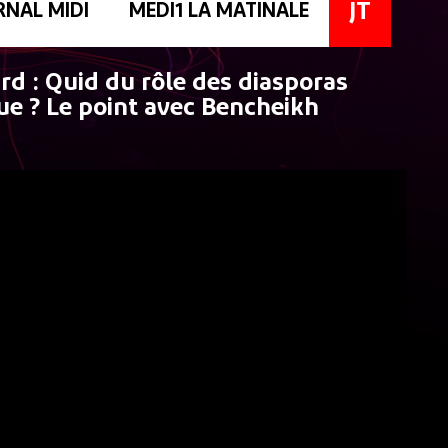
JT
RNAL MIDI
MEDI1 LA MATINALE
d : Quid du rôle des diasporas
ue ? Le point avec Bencheikh