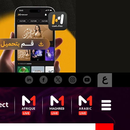
ع
ect