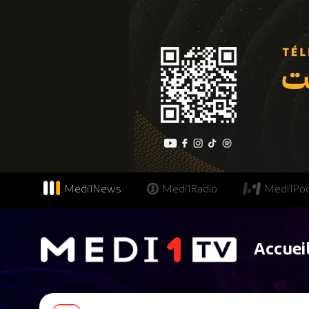
Medi1News
Medi1Radio
Medi1Po
Accuei