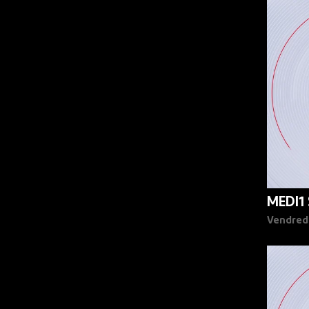
90%
MEDI1
Vendred