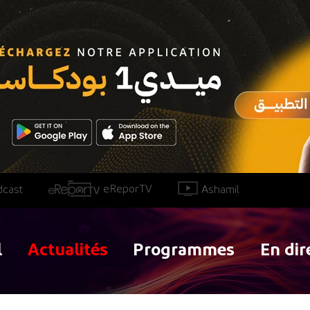
eReporTV
Ashamil
dcast
l
Actualités
Programmes
En dir