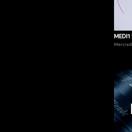
MEDI1
Mercred