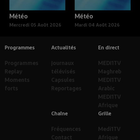
Météo
Météo
Mercredi 05 Août 2026
Mardi 04 Août 2026
Programmes
Actualités
En direct
Programmes
Journaux
MEDI1TV
Replay
télévisés
Maghreb
Moments
Capsules
MEDI1TV
forts
Reportages
Arabic
MEDI1TV
Afrique
Chaîne
Grille
Fréquences
Medi1TV
Contact
Afrique