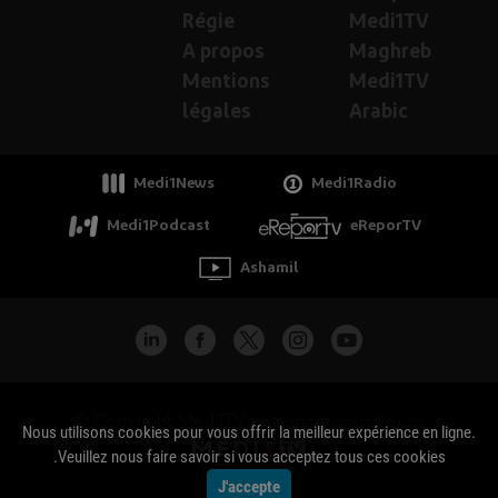
Régie
Medi1TV
A propos
Maghreb
Mentions
Medi1TV
légales
Arabic
Medi1News
Medi1Radio
Medi1Podcast
eReporTV
Ashamil
جميع الحقوق محفوظة - Copyright Medi1TV ©
Nous utilisons cookies pour vous offrir la meilleur expérience en ligne.
Veuillez nous faire savoir si vous acceptez tous ces cookies.
J'accepte