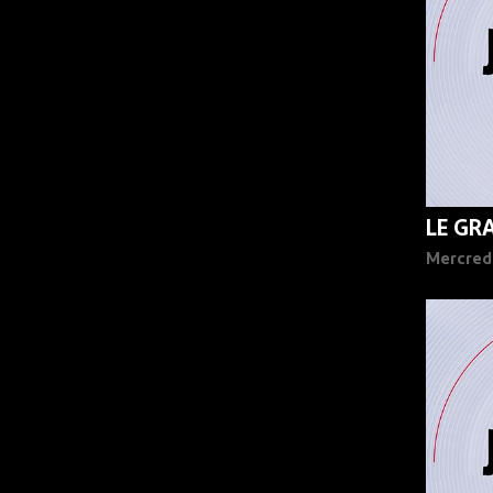
LE GR
Mercred