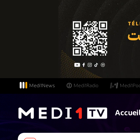
Medi1News
Medi1Radio
Medi1Po
Accuei