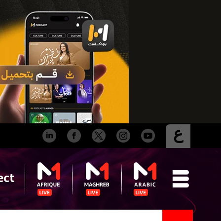
ع
ect