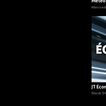
Météo
Mercred
JT Eco
Mardi 0