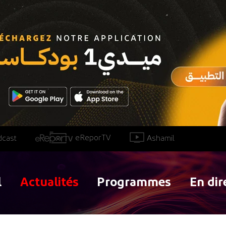
eReporTV
Ashamil
dcast
l
Actualités
Programmes
En dir