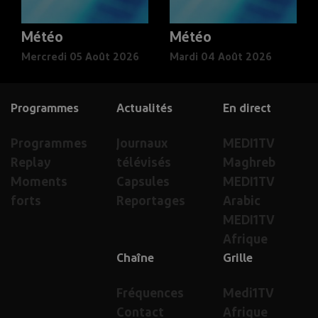
Météo
Météo
Mercredi 05 Août 2026
Mardi 04 Août 2026
Programmes
Actualités
En direct
Programmes
Journaux
MEDI1TV
Replay
télévisés
Maghreb
Moments
Capsules
MEDI1TV
forts
Reportages
Arabic
MEDI1TV
Afrique
Chaîne
Grille
Fréquences
Medi1TV
Contact
Afrique