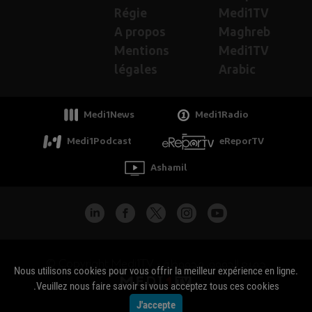
Régie
Medi1TV
A propos
Maghreb
Mentions
Medi1TV
légales
Arabic
Medi1News
Medi1Radio
Medi1Podcast
eReporTV
Ashamil
جميع الحقوق محفوظة - Copyright Medi1TV ©
Nous utilisons cookies pour vous offrir la meilleur expérience en ligne.
Veuillez nous faire savoir si vous acceptez tous ces cookies.
J'accepte