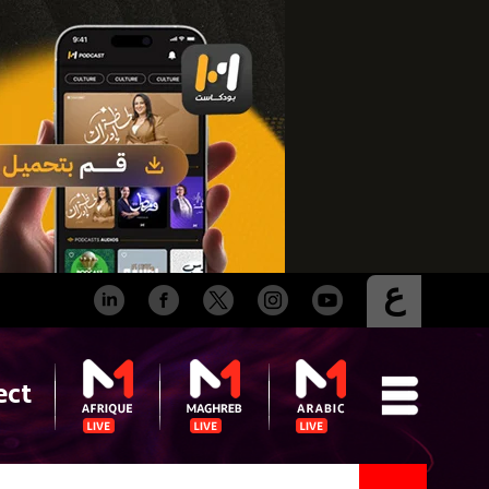
ع
ect