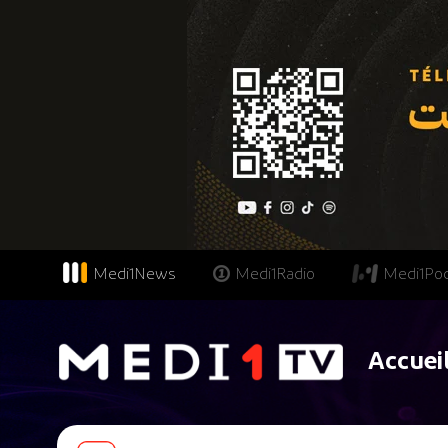
Medi1News
Medi1Radio
Medi1Po
Accuei