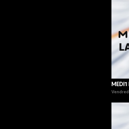
90%
MEDI1
Vendred