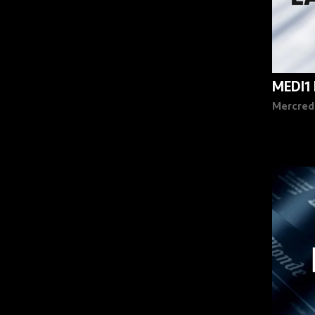
MEDI1
Mercred