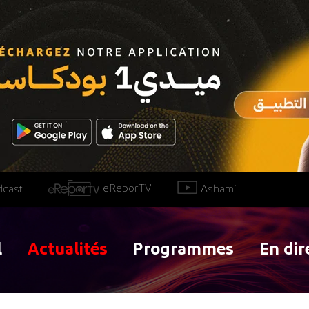
eReporTV
Ashamil
dcast
l
Actualités
Programmes
En dir