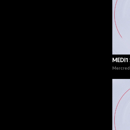
MEDI1
Mercred