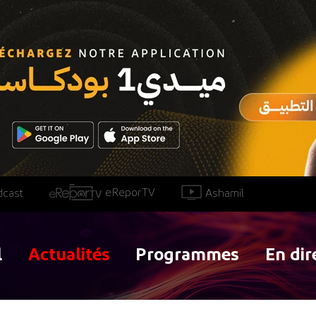
eReporTV
Ashamil
dcast
l
Actualités
Programmes
En dir