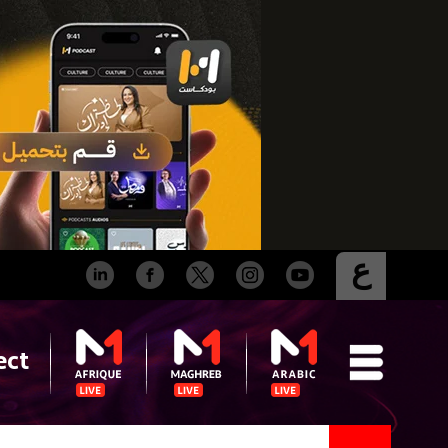
ع
ect