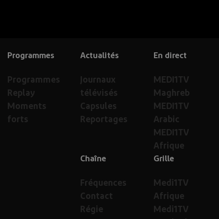
Programmes
Actualités
En direct
Programmes
Journaux
MEDI1TV
Replay
télévisés
Maghreb
Moments
Capsules
MEDI1TV
forts
Reportages
Arabic
MEDI1TV
Afrique
Chaîne
Grille
Fréquences
Medi1TV
Contact
Afrique
Régie
Medi1TV