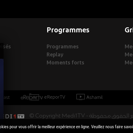
Programmes
Gr
visés
Programmes
Med
Replay
Me
Moments forts
Med
eReporTV
Ashamil
dcast
جميع الحقوق محفوظة - Copyright M
kies pour vous offrir la meilleur expérience en ligne. Veuillez nous faire savo
Actualité Maroc