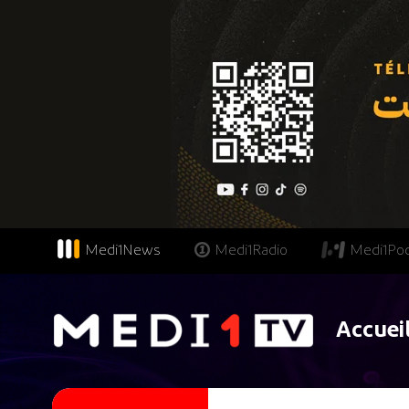
Medi1News
Medi1Radio
Medi1Po
Accuei