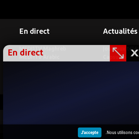
En direct
Actualités
MEDI1TV Maghreb
Journaux télé
En direct
MEDI1TV Arabic
Capsules
MEDI1TV Afrique
Reportages
Medi1News
Medi1Radio
Medi1Po
J'accepte
Nous utilisons coo