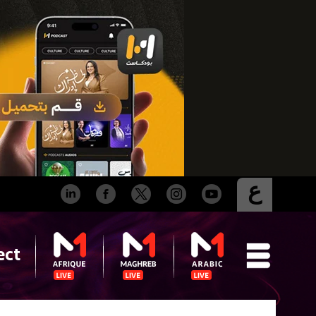
ع
ect