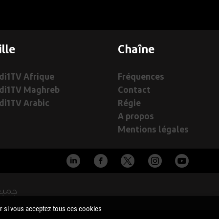
ille
Chaîne
i1TV Afrique
Fréquences
di1TV Maghreb
Contact
i1TV Arabic
Régie
A propos
Mentions légales
edi1TV ©
ir si vous acceptez tous ces cookies.