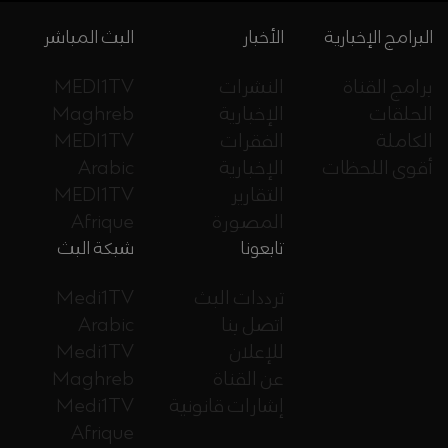
البرامج الإخبارية
الأخبار
البث المباشر
برامج القناة
النشرات
MEDI1TV
الحلقات
الإخبارية
Maghreb
الكاملة
الفقرات
MEDI1TV
أقوى اللحظات
الإخبارية
Arabic
التقارير
MEDI1TV
المصورة
Afrique
تابعونا
شبكة البث
ترددات البث
Medi1TV
اتصل بنا
Arabic
للإعلان
Medi1TV
عن القناة
Maghreb
إشارات قانونية
Medi1TV
Afrique