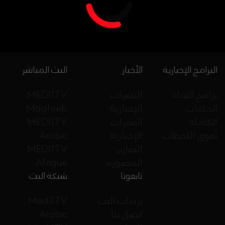
البرامج الإخبارية
الأخبار
البث المباشر
برامج القناة
النشرات
MEDI1TV
الحلقات
الإخبارية
Maghreb
الكاملة
الفقرات
MEDI1TV
أقوى اللحظات
الإخبارية
Arabic
التقارير
MEDI1TV
المصورة
Afrique
تابعونا
شبكة البث
ترددات البث
Medi1TV
اتصل بنا
Arabic