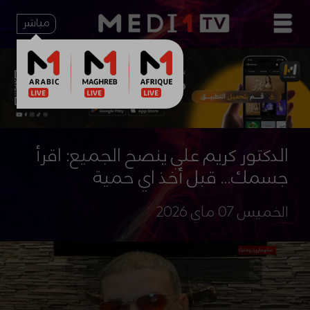
مباشر
الدكتور كريم علي ينصح الجميع: اقرأ
جسمك... قبل أخذ اي حمية
الخميس 07 ماي 2026