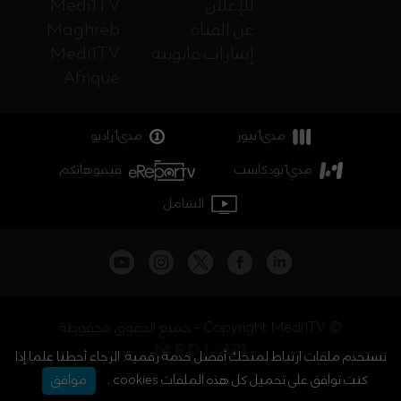
للإعلان
Medi1TV
عن القناة
Maghreb
إشارات قانونية
Medi1TV
Afrique
مدي1نيوز
مدي1راديو
مدي1بودكاست
فيديوهاتكم
الشامل
جميع الحقوق محفوظة - Copyright Medi1TV ©
نستخدم ملفات ارتباط لمنحك أفضل خدمة رقمية. الرجاء أحطنا علما إذا
كنت توافق على تحميل كل هذه الملفات cookies .
موافق
أخبار المغرب