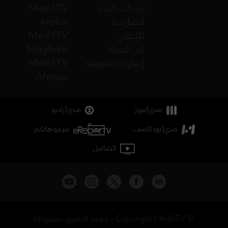
ترددات البث
Medi1TV
اتصل بنا
Arabic
للإعلان
Medi1TV
عن القناة
Maghreb
إشارات قانونية
Medi1TV
Afrique
مدي1نيوز
مدي1راديو
مدي1بودكاست
فيديوهاتكم
الشامل
جميع الحقوق محفوظة - Copyright Medi1TV ©