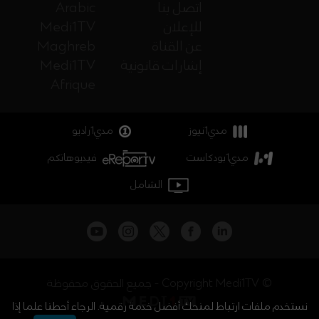
اتصل بنا
Arabic
للإعلان
Medi1TV
عن القناة
Maghreb
إشارات قانونية
Medi1TV
Afrique
مدي1نيوز
مدي1راديو
مدي1بودكاست
فيديوهاتكم
الشامل
جميع الحقوق محفوظة - Copyright Medi1TV ©
نستخدم ملفات ارتباط لمنحك أفضل خدمة رقمية. الرجاء أحطنا علما إذا