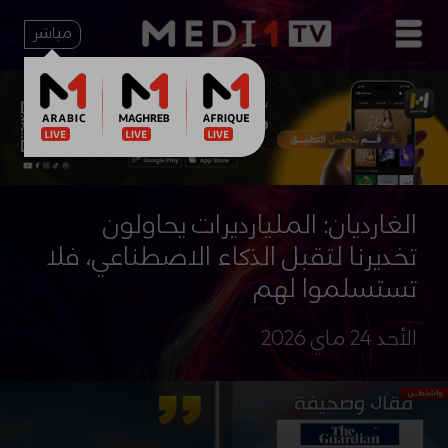
مباشر
الغارديان: المليارديرات يحاولون
تخديرنا لتقبل الذكاء الاصطناعي، فلا
تستسلموا لهم
الأحد 24 ماي 2026