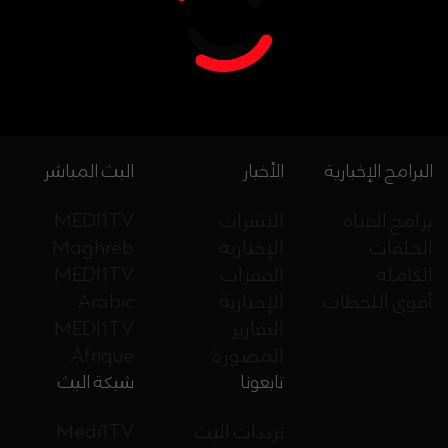
البرامج الإخبارية
الأخبار
البث المباشر
برامج القناة
النشرات
MEDI1TV
الحلقات
الإخبارية
Maghreb
الكاملة
الفقرات
MEDI1TV
أقوى اللحظات
الإخبارية
Arabic
التقارير
MEDI1TV
المصورة
Afrique
تابعونا
شبكة البث
ترددات البث
Medi1TV