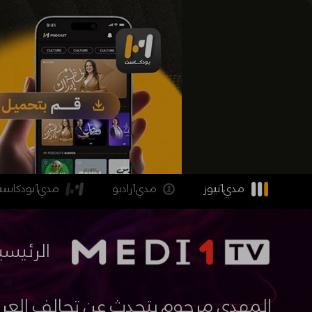
مدي1نيوز
مدي1راديو
مدي1بودكاست
الرئيسي
المهدي مرحوم يتحدث عن تحالف العر