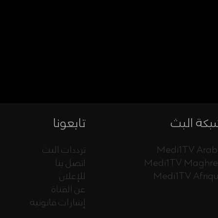
كة البث
تابعونا
Medi1TV Arab
ترددات البث
Medi1TV Maghr
اتصل بنا
Medi1TV Afriq
للإعلان
عن القناة
إشارات قانونية