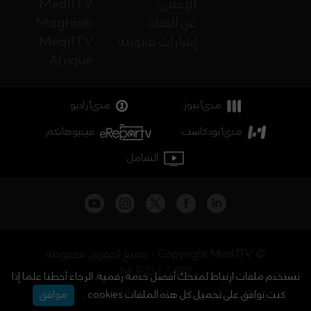
للإعلان
Medi1TV
عن القناة
Maghreb
إشارات قانونية
Medi1TV
Afrique
مدي1نيوز
مدي1راديو
مدي1بودكاست
فيديوهاتكم
الشامل
جميع الحقوق محفوظة - Copyright Medi1TV ©
نستخدم ملفات ارتباط لمنحك أفضل خدمة رقمية. الرجاء أحطنا علما إذا
كنت توافق على تحميل كل هذه الملفات cookies .
موافق
أخبار المغرب