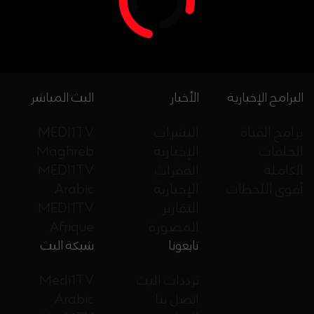
البرامج الإخبارية
الأخبار
البث المباشر
برامج القناة
النشرات
MEDI1TV
الحلقات
الإخبارية
Maghreb
الكاملة
الفقرات
MEDI1TV
أقوى اللحظات
الإخبارية
Arabic
التقارير
MEDI1TV
المصورة
Afrique
تابعونا
شبكة البث
ترددات البث
Medi1TV
اتصل بنا
Arabic