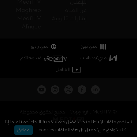
للإعلان
Medi1TV
عن القناة
Maghreb
إشارات قانونية
Medi1TV
Afrique
مدي1نيوز
مدي1راديو
مدي1بودكاست
فيديوهاتكم
الشامل
جميع الحقوق محفوظة - Copyright Medi1TV ©
نستخدم ملفات ارتباط لمنحك أفضل خدمة رقمية. الرجاء أحطنا علما إذا
كنت توافق على تحميل كل هذه الملفات cookies .
موافق
أخبار المغرب