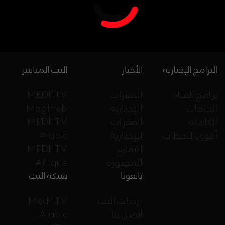
البرامج الإخبارية
الأخبار
البث المباشر
برامج القناة
النشرات
MEDI1TV
الحلقات
الإخبارية
Maghreb
الكاملة
الفقرات
MEDI1TV
أقوى اللحظات
الإخبارية
Arabic
التقارير
MEDI1TV
المصورة
Afrique
تابعونا
شبكة البث
ترددات البث
Medi1TV
اتصل بنا
Arabic