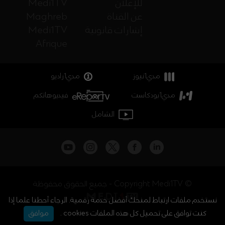
للإعلان
Medi1TV
عن القناة
Maghreb
إشارات قانونية
Medi1TV
Afrique
مدي1نيوز
مدي1راديو
مدي1بودكاست
فيديوهاتكم
الشامل
جميع الحقوق محفوظة - Copyright Medi1TV ©
نستخدم ملفات ارتباط لمنحك أفضل خدمة رقمية. الرجاء أحطنا علما إذا
كنت توافق على تحميل كل هذه الملفات cookies .
موافق
أخبار المغرب