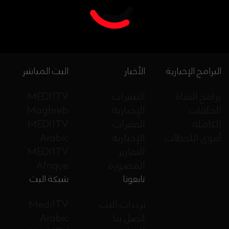
البرامج الإخبارية
الأخبار
البث المباشر
برامج القناة
النشرات
MEDI1TV
الحلقات
الإخبارية
Maghreb
الكاملة
الفقرات
MEDI1TV
أقوى اللحظات
الإخبارية
Arabic
التقارير
MEDI1TV
المصورة
Afrique
تابعونا
شبكة البث
ترددات البث
Medi1TV
اتصل بنا
Arabic