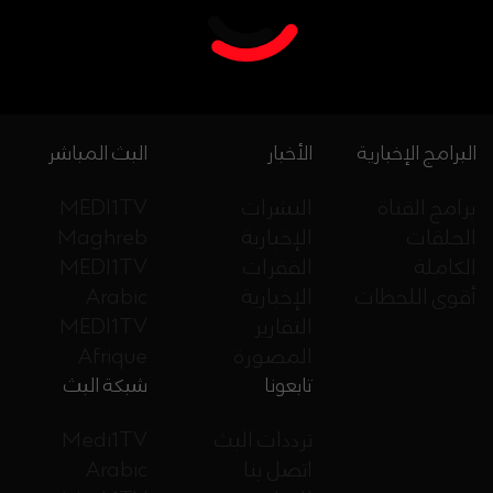
البرامج الإخبارية
الأخبار
البث المباشر
برامج القناة
النشرات
MEDI1TV
الحلقات
الإخبارية
Maghreb
الكاملة
الفقرات
MEDI1TV
أقوى اللحظات
الإخبارية
Arabic
التقارير
MEDI1TV
المصورة
Afrique
تابعونا
شبكة البث
ترددات البث
Medi1TV
اتصل بنا
Arabic