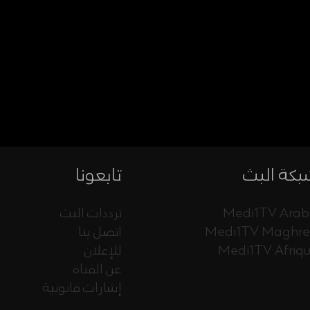
كة البث
تابعونا
Medi1TV Arab
ترددات البث
Medi1TV Maghr
اتصل بنا
Medi1TV Afriq
للإعلان
عن القناة
إشارات قانونية