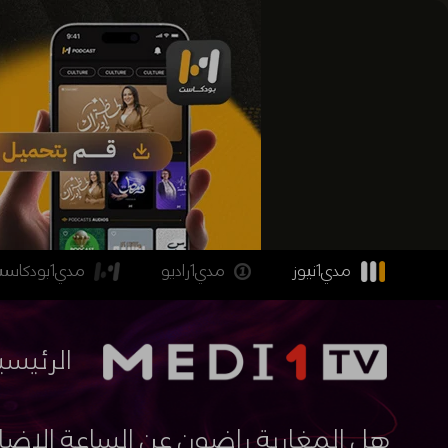
مدي1نيوز
مدي1راديو
مدي1بودكاست
الرئيسي
هل المغاربة راضون عن الساعة الإضا