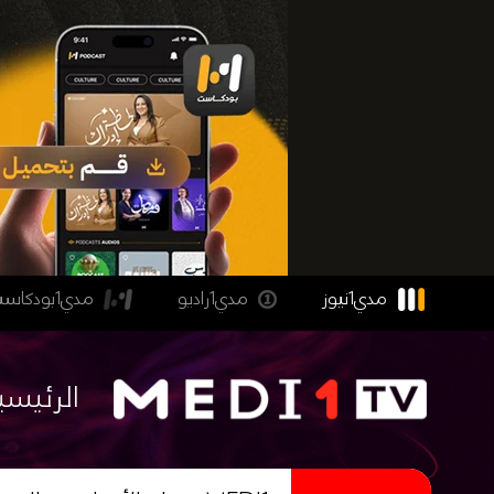
مدي1نيوز
مدي1راديو
مدي1بودكاست
الرئيسي