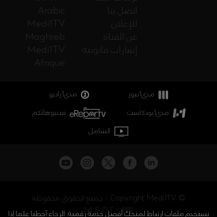
اتصل بنا
Arabic
للإعلان
Medi1TV
عن القناة
Maghreb
إشارات قانونية
Medi1TV
Afrique
مدي1نيوز
مدي1راديو
مدي1بودكاست
فيديوهاتكم
الشامل
جميع الحقوق محفوظة - Copyright Medi1TV ©
نستخدم ملفات ارتباط لمنحك أفضل خدمة رقمية. الرجاء أحطنا علما إذا