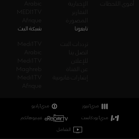
أقوى اللحظات
الإخبارية
Arabic
التقارير
MEDI1TV
المصورة
Afrique
تابعونا
شبكة البث
ترددات البث
Medi1TV
اتصل بنا
Arabic
للإعلان
Medi1TV
عن القناة
Maghreb
إشارات قانونية
Medi1TV
Afrique
مدي1نيوز
مدي1راديو
مدي1بودكاست
فيديوهاتكم
الشامل