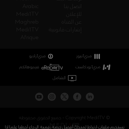
اتصل بنا
Arabic
للإعلان
Medi1TV
عن القناة
Maghreb
إشارات قانونية
Medi1TV
Afrique
مدي1نيوز
مدي1راديو
مدي1بودكاست
فيديوهاتكم
الشامل
جميع الحقوق محفوظة - Copyright Medi1TV ©
نستخدم ملفات ارتباط لمنحك أفضل خدمة رقمية. الرجاء أحطنا علما إذا