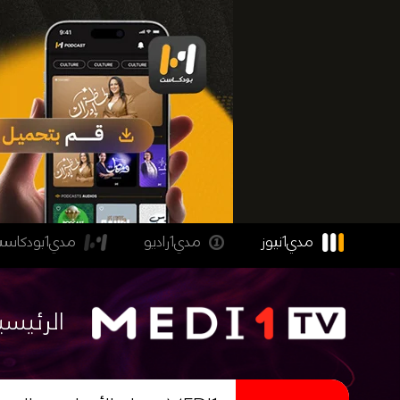
مدي1نيوز
مدي1راديو
مدي1بودكاست
الرئيسي