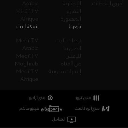
أقوى اللحظات
الإخبارية
Arabic
التقارير
MEDI1TV
المصورة
Afrique
تابعونا
شبكة البث
ترددات البث
Medi1TV
اتصل بنا
Arabic
للإعلان
Medi1TV
عن القناة
Maghreb
إشارات قانونية
Medi1TV
Afrique
مدي1نيوز
مدي1راديو
مدي1بودكاست
فيديوهاتكم
الشامل