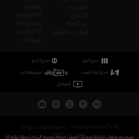
اتصل بنا
Arabic
للإعلان
Medi1TV
عن القناة
Maghreb
إشارات قانونية
Medi1TV
Afrique
مدي1نيوز
مدي1راديو
مدي1بودكاست
فيديوهاتكم
الشامل
جميع الحقوق محفوظة - Copyright Medi1TV ©
نستخدم ملفات ارتباط لمنحك أفضل خدمة رقمية. الرجاء أحطنا علما إذا