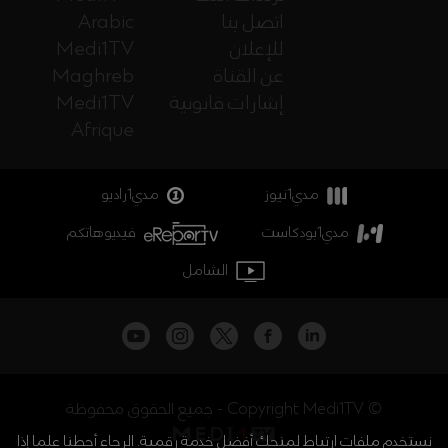
اتصل بنا
Arabic
للإعلان
Medi1TV
عن القناة
Maghreb
إشارات قانونية
Medi1TV
Afrique
مدي1نيوز
مدي1راديو
مدي1بودكاست
فيديوهاتكم
الشامل
جميع الحقوق محفوظة - Copyright Medi1TV ©
نستخدم ملفات ارتباط لمنحك أفضل خدمة رقمية. الرجاء أحطنا علما إذا