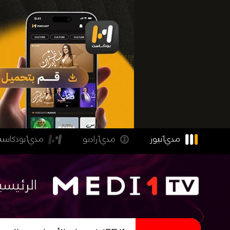
مدي1نيوز
مدي1راديو
مدي1بودكاست
الرئيسي