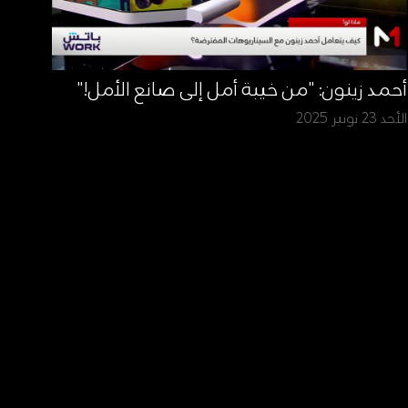
أحمد زينون: "من خيبة أمل إلى صانع الأمل!"
الأحد 23 نونبر 2025