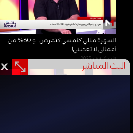
الشهرة مللي كتمشي كتمرض.. و 60% من
أعمالي لا تعجبني!
الأحد 16 نونبر 2025
البث المباشر