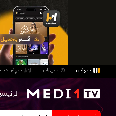
مدي1نيوز
مدي1راديو
مدي1بودكاست
الرئيسي