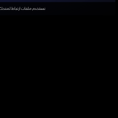
'أصعب قرار في حياتي' .. تعليق غيثة مزديد
نستخدم ملفات ارتباط لمنحك أفض
الأحد 12 أكتوبر 2025