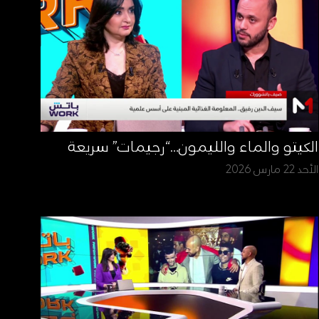
الكيتو والماء والليمون…“رجيمات” سريعة
الأحد 22 مارس 2026