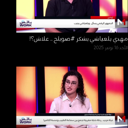
مهدي بلعياشي يشكر #صويلح .. علاش؟!
الأحد 16 نونبر 2025