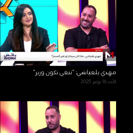
مهدي بلعياشي: "نبغي نكون وزير"
الأحد 16 نونبر 2025