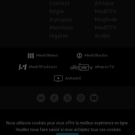
Contact
Afrique
Régie
Medi1TV
A propos
Maghreb
Mentions
Medi1TV
légales
Arabic
Medi1News
Medi1Radio
Medi1Podcast
eReporTV
Ashamil
جميع الحقوق محفوظة - Copyright Medi1TV ©
Nous utilisons cookies pour vous offrir la meilleur expérience en ligne.
Veuillez nous faire savoir si vous acceptez tous ces cookies.