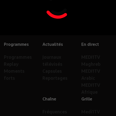
Programmes
Actualités
En direct
Programmes
Journaux
MEDI1TV
Replay
télévisés
Maghreb
Moments
Capsules
MEDI1TV
forts
Reportages
Arabic
MEDI1TV
Afrique
Chaîne
Grille
Fréquences
Medi1TV