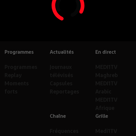
Programmes
Actualités
En direct
Programmes
Journaux
MEDI1TV
Replay
télévisés
Maghreb
Moments
Capsules
MEDI1TV
forts
Reportages
Arabic
MEDI1TV
Afrique
Chaîne
Grille
Fréquences
Medi1TV