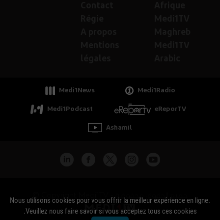
Contact
Afrique
Régie
Medi1TV
A propos
Maghreb
Mentions
Medi1TV
légales
Arabic
Medi1News
Medi1Radio
Medi1Podcast
eReporTV
Ashamil
جميع الحقوق محفوظة - Copyright Medi1TV ©
Nous utilisons cookies pour vous offrir la meilleur expérience en ligne.
Veuillez nous faire savoir si vous acceptez tous ces cookies.