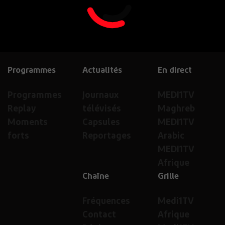
Programmes
Actualités
En direct
Programmes
Journaux
MEDI1TV
Replay
télévisés
Maghreb
Moments
Capsules
MEDI1TV
forts
Reportages
Arabic
MEDI1TV
Afrique
Chaîne
Grille
Fréquences
Medi1TV
Contact
Afrique