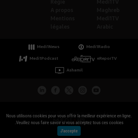
Régie
Medi1TV
A propos
Maghreb
Mentions
Medi1TV
légales
Arabic
Medi1News
Medi1Radio
Medi1Podcast
eReporTV
Ashamil
جميع الحقوق محفوظة - Copyright Medi1TV ©
Nous utilisons cookies pour vous offrir la meilleur expérience en ligne.
Veuillez nous faire savoir si vous acceptez tous ces cookies.
J'accepte
Actualité Maroc