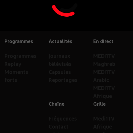
Programmes
Actualités
En direct
Programmes
Journaux
MEDI1TV
Replay
télévisés
Maghreb
Moments
Capsules
MEDI1TV
forts
Reportages
Arabic
MEDI1TV
Afrique
Chaîne
Grille
Fréquences
Medi1TV
Contact
Afrique