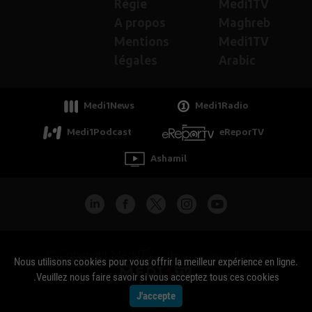
Régie
Medi1TV
A propos
Maghreb
Mentions
Medi1TV
légales
Arabic
Medi1News
Medi1Radio
Medi1Podcast
eReporTV
Ashamil
جميع الحقوق محفوظة - Copyright Medi1TV ©
Nous utilisons cookies pour vous offrir la meilleur expérience en ligne.
Veuillez nous faire savoir si vous acceptez tous ces cookies.
J'accepte
Actualité Maroc