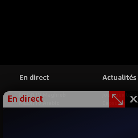
En direct
Actualités
MEDI1TV Maghreb
Journaux télé
En direct
MEDI1TV Arabic
Capsules
MEDI1TV Afrique
Reportages