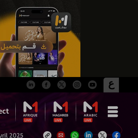
ع
ect
vril 2025