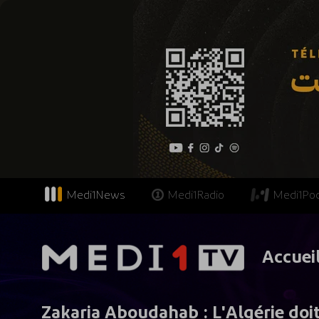
Medi1News
Medi1Radio
Medi1Po
Accuei
Zakaria Aboudahab : L'Algérie doi