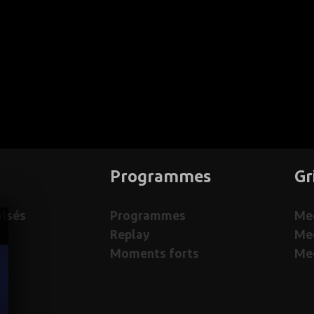
Programmes
Gr
visés
Programmes
Med
Replay
Me
Moments forts
Med