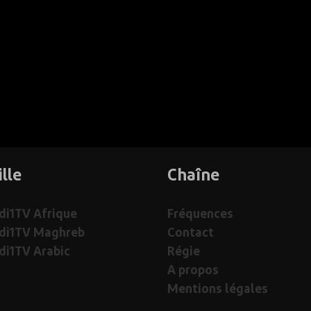
ille
Chaîne
i1TV Afrique
Fréquences
di1TV Maghreb
Contact
i1TV Arabic
Régie
A propos
Mentions légales