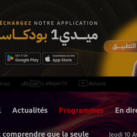
eReporTV
Ashamil
dcast
l
Actualités
Programmes
En dir
t comprendre que la seule
Jeudi 10 A