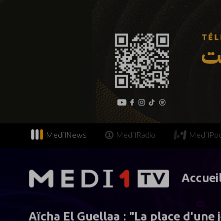
Medi1News
Medi1Radio
Medi1Po
Accuei
Aïcha El Guellaa : "La place d'une j