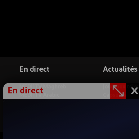
En direct
Actualités
MEDI1TV Maghreb
Journaux télé
En direct
MEDI1TV Arabic
Capsules
MEDI1TV Afrique
Reportages