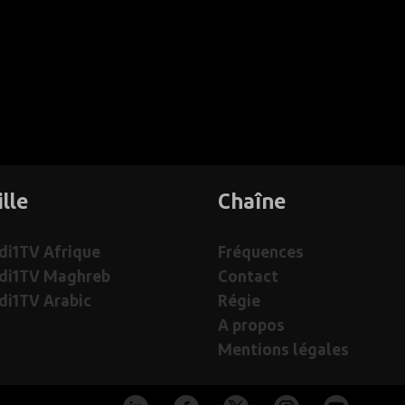
ille
Chaîne
i1TV Afrique
Fréquences
di1TV Maghreb
Contact
i1TV Arabic
Régie
A propos
Mentions légales