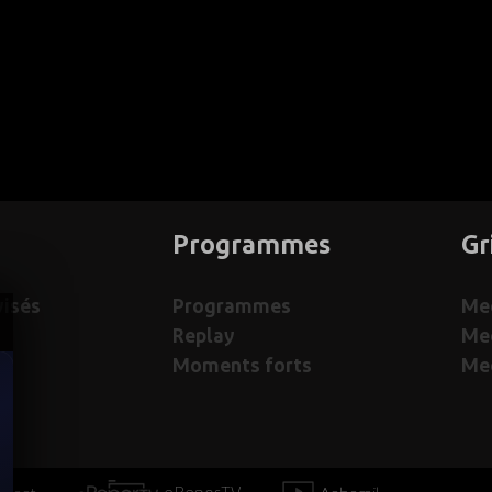
Programmes
Gr
visés
Programmes
Med
Replay
Me
Moments forts
Med