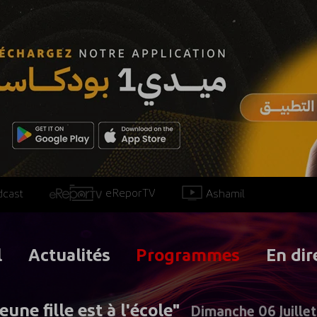
eReporTV
Ashamil
dcast
l
Actualités
Programmes
En dir
eune fille est à l'école"
Dimanche 06 Juille