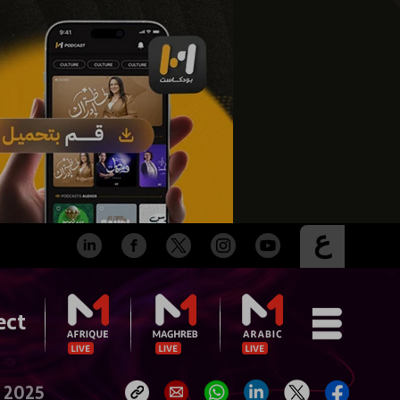
ع
ect
t 2025