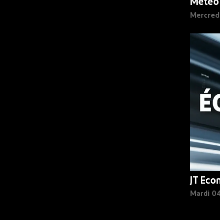
Météo
Mercred
JT Eco
Mardi 0