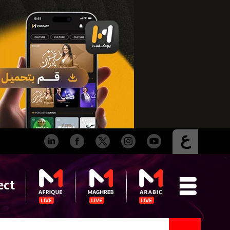
ع
ect