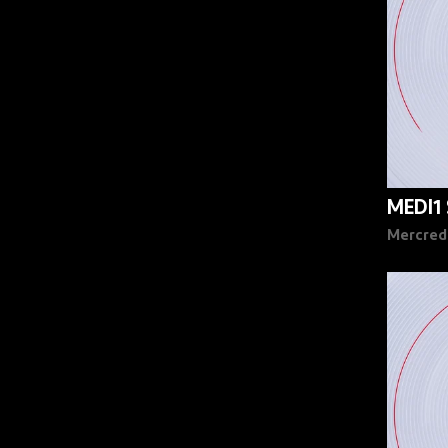
MEDI1
Mercred