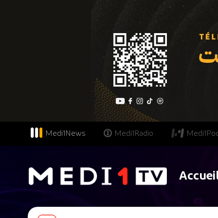
Medi1News
Medi1Radio
Medi1Po
Accuei