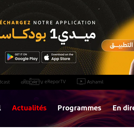
eReporTV
Ashamil
dcast
l
Actualités
Programmes
En dir